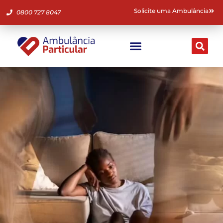
Solicite uma Ambulância
0800 727 8047
Ambulância Particular
Fale Conosco