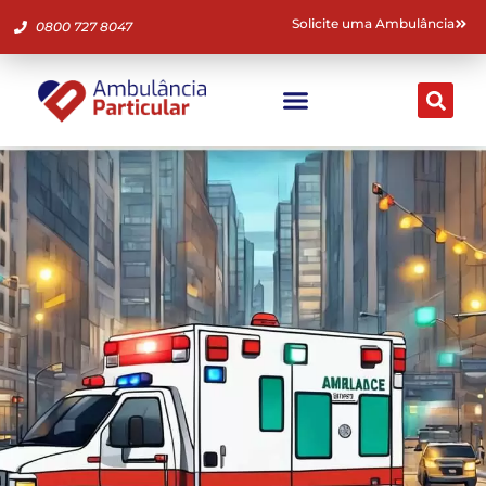
Solicite uma Ambulância
0800 727 8047
Ambulância Particular
Fale Conosco